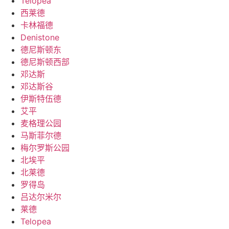
Telopea
西莱德
卡林福德
Denistone
德尼斯顿东
德尼斯顿西部
邓达斯
邓达斯谷
伊斯特伍德
艾平
麦格理公园
马斯菲尔德
梅尔罗斯公园
北埃平
北莱德
罗得岛
吕达尔米尔
莱德
Telopea