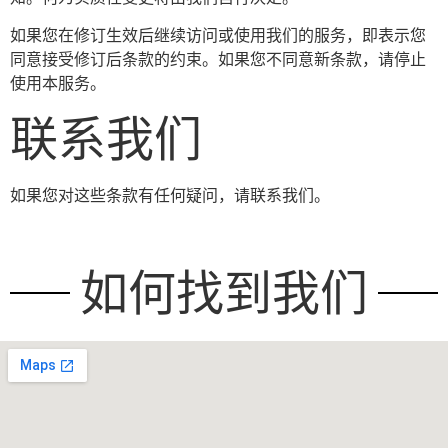
如果您在修订生效后继续访问或使用我们的服务，即表示您
同意接受修订后条款的约束。如果您不同意新条款，请停止
使用本服务。
联系我们
如果您对这些条款有任何疑问，请联系我们。
如何找到我们