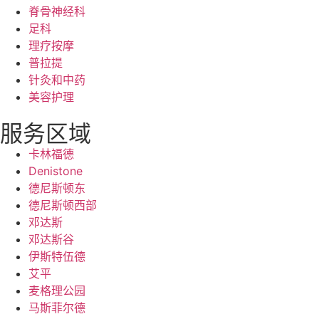
脊骨神经科
足科
理疗按摩
普拉提
针灸和中药
美容护理
服务区域
卡林福德
Denistone
德尼斯顿东
德尼斯顿西部
邓达斯
邓达斯谷
伊斯特伍德
艾平
麦格理公园
马斯菲尔德