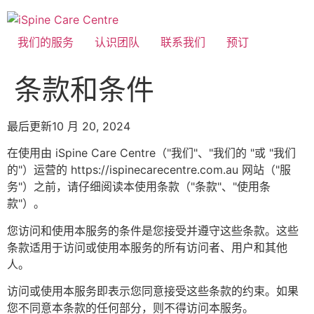
我们的服务
认识团队
联系我们
预订
条款和条件
最后更新10 月 20, 2024
在使用由 iSpine Care Centre（"我们"、"我们的 "或 "我们
的"）运营的 https://ispinecarecentre.com.au 网站（"服
务"）之前，请仔细阅读本使用条款（"条款"、"使用条
款"）。
您访问和使用本服务的条件是您接受并遵守这些条款。这些
条款适用于访问或使用本服务的所有访问者、用户和其他
人。
访问或使用本服务即表示您同意接受这些条款的约束。如果
您不同意本条款的任何部分，则不得访问本服务。