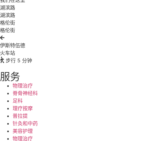
湖滨路
湖滨路
格伦街
格伦街
伊斯特伍德
火车站
步行 5 分钟
服务
物理治疗
脊骨神经科
足科
理疗按摩
普拉提
针灸和中药
美容护理
物理治疗