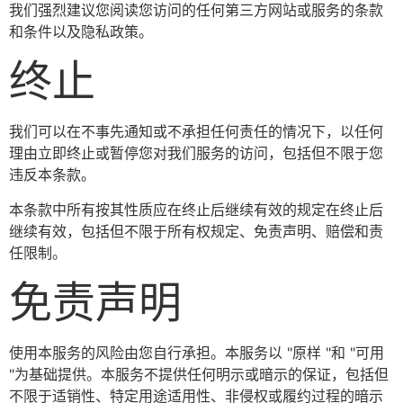
我们强烈建议您阅读您访问的任何第三方网站或服务的条款
和条件以及隐私政策。
终止
我们可以在不事先通知或不承担任何责任的情况下，以任何
理由立即终止或暂停您对我们服务的访问，包括但不限于您
违反本条款。
本条款中所有按其性质应在终止后继续有效的规定在终止后
继续有效，包括但不限于所有权规定、免责声明、赔偿和责
任限制。
免责声明
使用本服务的风险由您自行承担。本服务以 "原样 "和 "可用
"为基础提供。本服务不提供任何明示或暗示的保证，包括但
不限于适销性、特定用途适用性、非侵权或履约过程的暗示