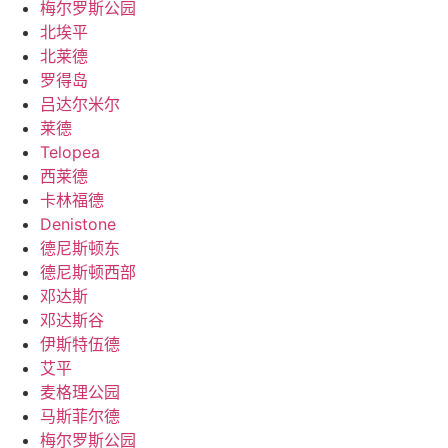
梅尔罗斯公园
北埃平
北莱德
罗得岛
吕达尔米尔
莱德
Telopea
西莱德
卡林福德
Denistone
德尼斯顿东
德尼斯顿西部
邓达斯
邓达斯谷
伊斯特伍德
艾平
麦格理公园
马斯菲尔德
梅尔罗斯公园