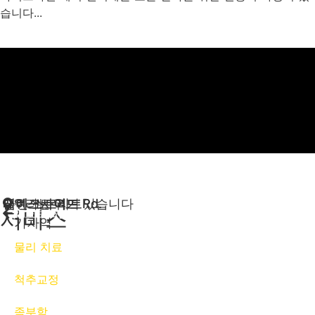
습니다...
레이크사이드 Rd.
레이크사이드 Rd.
글렌 스트리트
글렌 스트리트
우리는 여기 있습니다
이스트우드
서비스
도보 5분
기차역
물리 치료
척추교정
족부학